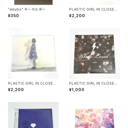
"ekubo" キーホルダー
PLASTIC GIRL IN CLOSET /
DAWN TONE (CD)
¥350
¥2,200
PLASTIC GIRL IN CLOSET /
PLASTIC GIRL IN CLOSET /
eye cue rew see (CD)
White Loud (CD)
¥2,200
¥1,000