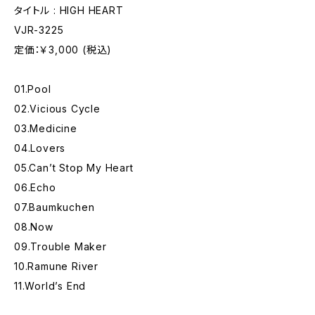
タイトル : HIGH HEART
VJR-3225
定価：￥3,000 (税込)
01.Pool
02.Vicious Cycle
03.Medicine
04.Lovers
05.Can’t Stop My Heart
06.Echo
07.Baumkuchen
08.Now
09.Trouble Maker
10.Ramune River
11.World’s End