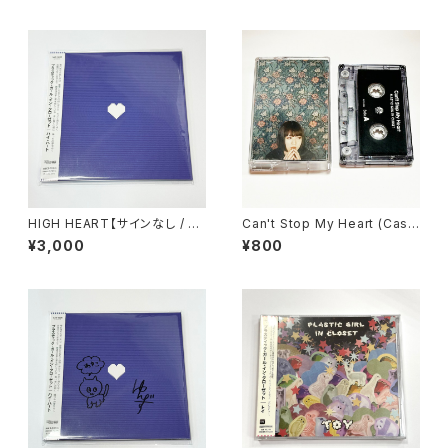
HIGH HEART【サインなし / DL
Can't Stop My Heart (Cass
カード付】
ette Tape)
¥3,000
¥800