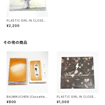
PLASTIC GIRL IN CLOSET /
eye cue rew see (CD)
¥2,200
その他の商品
BAUMKUCHEN (Cassette T
PLASTIC GIRL IN CLOSET /
ape)
White Loud (CD)
¥800
¥1,000