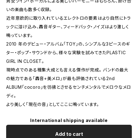
男女ツイン・ボーカルによる美しいハーモニーはもちろん、掛け合
いの楽曲も数多く収録。
近年意欲的に取り入れているエレクトロの要素はより自然にトラ
ックに溶け込み、轟音ギター、フィードバック・ノイズはより激しく
鳴っています。
2010 年のデビュー・アルバム「TOY」の、シンプルな3ピースのギ
ター・ポップ・サウンドから、様々な実験を試みてきたPLASTIC
GIRL IN CLOSET。
現時点でのある種集大成とも言える傑作が完成。 バンドの最大
の魅力である「轟音+美メロ」が最も評価されている2nd
ALBUM「cocoro」を彷彿とさせるセンチメンタルでメロウなメロ
ディ。
より美しく「現在の音」としてここに鳴っています。
International shipping available
Add to cart