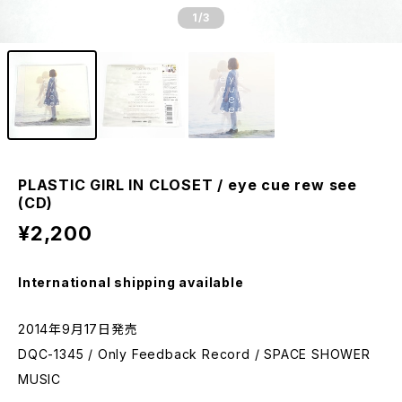
1
/3
PLASTIC GIRL IN CLOSET / eye cue rew see
(CD)
¥2,200
International shipping available
2014年9月17日発売
DQC-1345 / Only Feedback Record / SPACE SHOWER
MUSIC