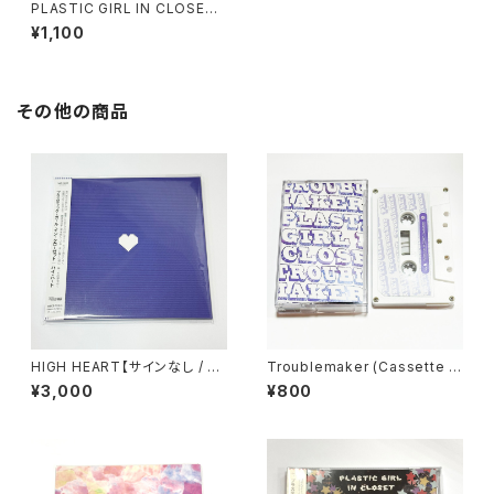
PLASTIC GIRL IN CLOSET /
LANDMARK (Cassette Tap
¥1,100
e)
その他の商品
HIGH HEART【サインなし / DL
Troublemaker (Cassette T
カード付】
ape)
¥3,000
¥800